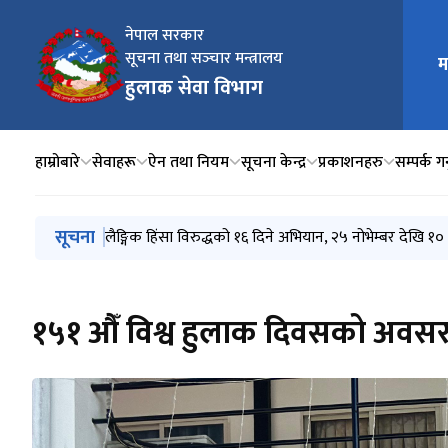
नेपाल सरकार
सूचना तथा सञ्‍चार मन्त्रालय
म
मुख्य न
हुलाक सेवा विभाग
हाम्रोबारे
सेवाहरू
ऐन तथा नियम
सूचना केन्द्र
प्रकाशनहरु
सम्पर्क गर
मुख्य नेभिगेसनमा जानुहोस्
सूचना
मिति २०८२ साल पौष ८ गते हुलाक सेवा विभागको फिलाटेलिक 
दररेट पेस गर्ने सम्बन्धमा
लैङ्गिक हिंसा विरुद्धको १६ दिने अभियान, २५ नोभेम्बर देखि १० ड
बोलपत्र सूचना !
सूचना लागत अनुमान माग ।
१५१ औँ विश्व हुलाक दिवसको अवसरमा