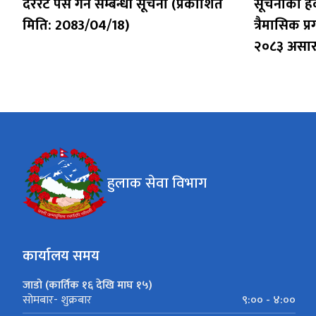
दररेट पेस गर्ने सम्बन्धी सूचना (प्रकाशित
सूचनाको हक 
मिति: 2083/04/18)
त्रैमासिक प
२०८३ असार 
हुलाक सेवा विभाग
कार्यालय समय
जाडो (कार्तिक १६ देखि माघ १५)
९:०० - ४:००
सोमबार- शुक्रबार