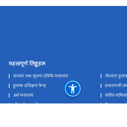
महत्त्वपूर्ण लिङ्कहरू
सञ्‍चार तथा सूचना प्रविधि मन्त्रालय
गोश्‍वारा हुल
हुलाक प्रशिक्षण केन्द्र
प्रधानमन्त्री 
अर्थ मन्त्रालय
संघीय मामिला 
लोक सेवा आयोग
विश्व हुलाक स
एसिया प्यासिफिक हुलाक संघ
विज्ञापन बोर्ड
राष्ट्रिय प्राकृतिक स्रोत तथा वित्त आयोग