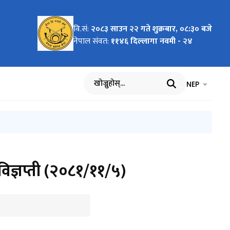
वि.सं:
२०८३ साउन २२ गते शुक्रबार, ०८:३० बजे
व
क
त
२
्ताव
 माघ -
०१/१५)
 नं.
म
लागि
१
 श्रावण
ुको
नेपाल संवत:
११४६ दिल्लागा नवमी - २४
को
्रदान
भाषा चयन गर्नुह
भाषा प
NEP
खोज्नुहोस्
ुलाक टिकटको प्रथम दिवसीय आवरणमा टाँचा प्रदान कार्यक्रम
्रिय नारा
विज्ञप्ती (२०८१/११/५)