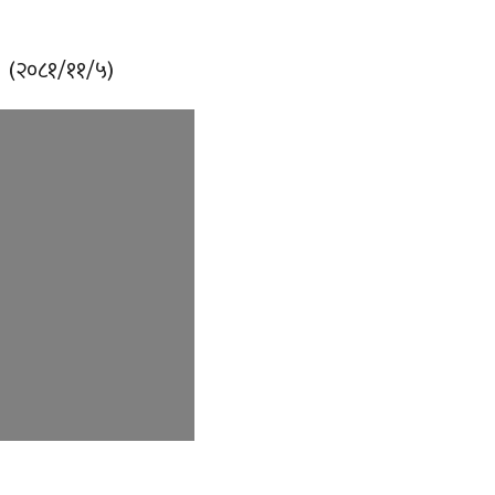
ती (२०८१/११/५)