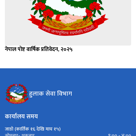
नेपाल पोष्ट वार्षिक प्रतिवेदन, २०२५
हुलाक सेवा विभाग
कार्यालय समय
जाडो (कार्तिक १६ देखि माघ १५)
९:०० - ४:००
सोमबार- शुक्रबार