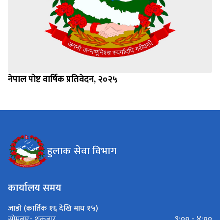
नेपाल पोष्ट वार्षिक प्रतिवेदन, २०२५
हुलाक सेवा विभाग
कार्यालय समय
जाडो (कार्तिक १६ देखि माघ १५)
९:०० - ४:००
सोमबार- शुक्रबार