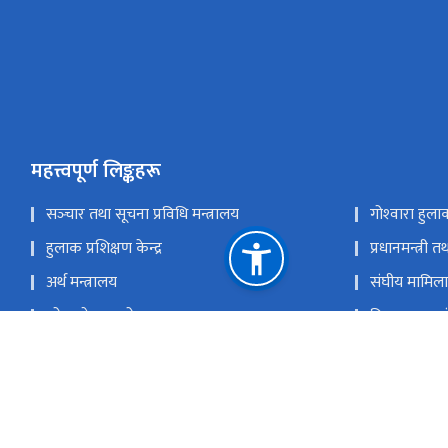
महत्त्वपूर्ण लिङ्कहरू
सञ्‍चार तथा सूचना प्रविधि मन्त्रालय
गोश्‍वारा हुल
हुलाक प्रशिक्षण केन्द्र
प्रधानमन्त्री 
अर्थ मन्त्रालय
संघीय मामिला 
लोक सेवा आयोग
विश्व हुलाक स
एसिया प्यासिफिक हुलाक संघ
विज्ञापन बोर्ड
राष्ट्रिय प्राकृतिक स्रोत तथा वित्त आयोग